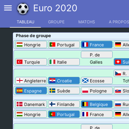
Euro 2020
menu
TABLEAU
GROUPE
MATCHS
A PROPO
Phase de groupe
Hongrie
Portugal
France
Al
P. de
Turquie
Italie
Galles
Su
R.
Angleterre
Croatie
Ecosse
Tc
Espagne
Suède
Pologne
Sl
Danemark
Finlande
Belgique
Ru
Hongrie
Portugal
France
Al
P. de