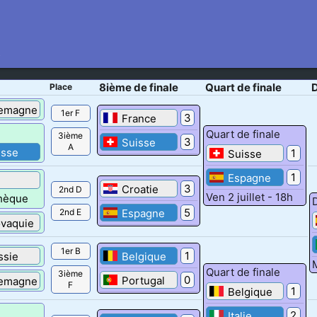
S
8ième de finale
Quart de finale
D
Place
lemagne
1er F
3
France
Quart de finale
3ième
3
Suisse
A
isse
1
Suisse
1
Espagne
3
Croatie
2nd D
Ven 2 juillet - 18h
hèque
5
2nd E
Espagne
ovaquie
1er B
1
ssie
Belgique
M
Quart de finale
3ième
0
Portugal
lemagne
F
1
Belgique
2
Italie