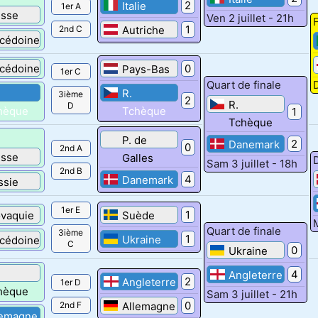
2
Italie
1er A
isse
Ven 2 juillet - 21h
F
1
2nd C
Autriche
cédoine
cédoine
0
Pays-Bas
1er C
Quart de finale
D
R.
3ième
2
R.
D
hèque
Tchèque
1
Tchèque
P. de
2
Danemark
0
2nd A
isse
Galles
Sam 3 juillet - 18h
2nd B
4
Danemark
ssie
1er E
1
ovaquie
Suède
M
Quart de finale
3ième
1
Ukraine
cédoine
C
0
Ukraine
4
Angleterre
2
Angleterre
1er D
hèque
Sam 3 juillet - 21h
0
2nd F
Allemagne
lemagne