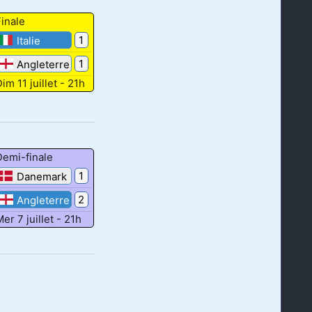
inale
1
Italie
1
Angleterre
im 11 juillet - 21h
Demi-finale
1
Danemark
2
Angleterre
er 7 juillet - 21h