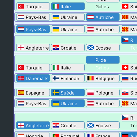
Turquie
Italie
Galles
Su
Pays-Bas
Ukraine
Autriche
Ma
Pays-Bas
Ukraine
Autriche
Ma
R.
Angleterre
Croatie
Ecosse
Tc
P. de
Turquie
Italie
Galles
Su
Danemark
Finlande
Belgique
Ru
Espagne
Suède
Pologne
Sl
Pays-Bas
Ukraine
Autriche
Ma
R.
Angleterre
Croatie
Ecosse
Tc
Hongrie
Portugal
France
Al