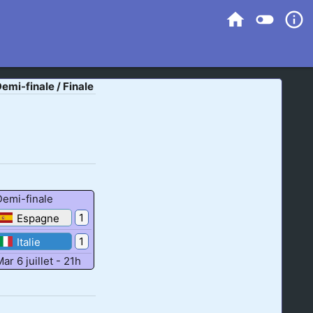
home
toggle_off
info_outline
emi-finale / Finale
Demi-finale
1
Espagne
1
Italie
ar 6 juillet - 21h