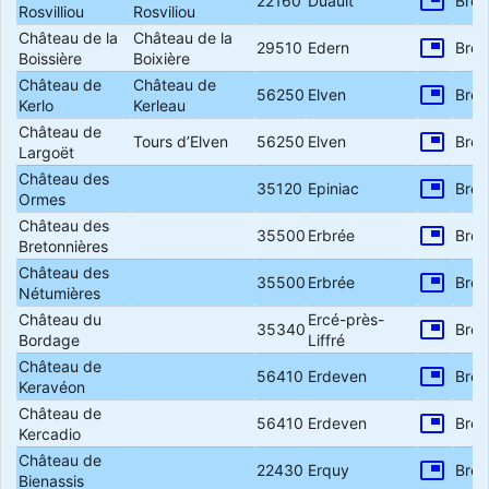
picture_in_picture
22160
Duault
Bret
Rosvilliou
Rosviliou
Château de la
Château de la
picture_in_picture
29510
Edern
Bret
Boissière
Boixière
Château de
Château de
picture_in_picture
56250
Elven
Bret
Kerlo
Kerleau
Château de
picture_in_picture
Tours d’Elven
56250
Elven
Bret
Largoët
Château des
picture_in_picture
35120
Epiniac
Bret
Ormes
Château des
picture_in_picture
35500
Erbrée
Bret
Bretonnières
Château des
picture_in_picture
35500
Erbrée
Bret
Nétumières
Château du
Ercé-près-
picture_in_picture
35340
Bret
Bordage
Liffré
Château de
picture_in_picture
56410
Erdeven
Bret
Keravéon
Château de
picture_in_picture
56410
Erdeven
Bret
Kercadio
Château de
picture_in_picture
22430
Erquy
Bret
Bienassis