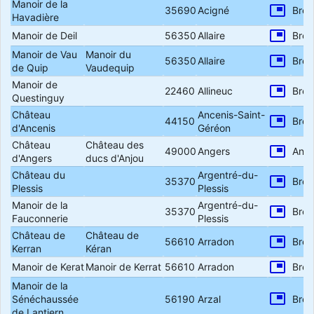
Manoir de la
picture_in_picture
35690
Acigné
Bret
Havadière
picture_in_picture
Manoir de Deil
56350
Allaire
Bret
Manoir de Vau
Manoir du
picture_in_picture
56350
Allaire
Bret
de Quip
Vaudequip
Manoir de
picture_in_picture
22460
Allineuc
Bret
Questinguy
Château
Ancenis-Saint-
picture_in_picture
44150
Bret
d'Ancenis
Géréon
Château
Château des
picture_in_picture
49000
Angers
Anjo
d'Angers
ducs d'Anjou
Château du
Argentré-du-
picture_in_picture
35370
Bret
Plessis
Plessis
Manoir de la
Argentré-du-
picture_in_picture
35370
Bret
Fauconnerie
Plessis
Château de
Château de
picture_in_picture
56610
Arradon
Bret
Kerran
Kéran
picture_in_picture
Manoir de Kerat
Manoir de Kerrat
56610
Arradon
Bret
Manoir de la
picture_in_picture
Sénéchaussée
56190
Arzal
Bret
de Lantiern