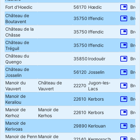
picture_in_picture
Fort d'Hoedic
56170
Hœdic
Bret
Château de
picture_in_picture
35750
Iffendic
Bret
Boutavent
Château de la
picture_in_picture
35750
Iffendic
Bret
Châsse
Château de
picture_in_picture
35750
Iffendic
Bret
Tréguil
Château du
picture_in_picture
35850
Irodouër
Bret
Quengo
Château de
picture_in_picture
56120
Josselin
Bret
Josselin
Manoir du
Château de
Jugon-les-
picture_in_picture
22270
Bret
Vauvert
Vauvert
Lacs
Manoir de
picture_in_picture
22610
Kerbors
Bret
Keraliou
Manoir de
Manoir de
picture_in_picture
22610
Kerbors
Bret
Kerhoz
Kerhos
Manoir de
picture_in_picture
29890
Kerlouan
Bret
Kerivoas
Manoir de Penn
Manoir de
picture_in_picture
22140
Kermoroc'h
Bret