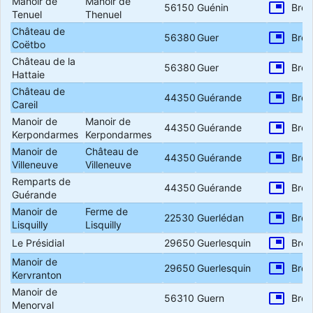
Manoir de
Manoir de
picture_in_picture
56150
Guénin
Bret
Tenuel
Thenuel
Château de
picture_in_picture
56380
Guer
Bret
Coëtbo
Château de la
picture_in_picture
56380
Guer
Bret
Hattaie
Château de
picture_in_picture
44350
Guérande
Bret
Careil
Manoir de
Manoir de
picture_in_picture
44350
Guérande
Bret
Kerpondarmes
Kerpondarmes
Manoir de
Château de
picture_in_picture
44350
Guérande
Bret
Villeneuve
Villeneuve
Remparts de
picture_in_picture
44350
Guérande
Bret
Guérande
Manoir de
Ferme de
picture_in_picture
22530
Guerlédan
Bret
Lisquilly
Lisquilly
picture_in_picture
Le Présidial
29650
Guerlesquin
Bret
Manoir de
picture_in_picture
29650
Guerlesquin
Bret
Kervranton
Manoir de
picture_in_picture
56310
Guern
Bret
Menorval