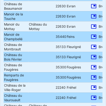
Château de
picture_in_picture
22630
Evran
Bret
Beaumanoir
Manoir de la
picture_in_picture
22630
Evran
Bret
Touche
Manoir du
Château du
picture_in_picture
22630
Evran
Bret
Mottay
Mottay
Manoir de
picture_in_picture
35440
Feins
Bret
Champbellé
Château de
picture_in_picture
35133
Fleurigné
Bret
Montbrault
Château du
picture_in_picture
35133
Fleurigné
Bret
Bois Février
Château de
picture_in_picture
35300
Fougères
Bret
Fougères
Remparts de
picture_in_picture
35300
Fougères
Bret
Fougères
Château de la
picture_in_picture
22240
Fréhel
Bret
Ville-Roger
Château du
picture_in_picture
22240
Fréhel
Bret
Vaurouault
Château de
Château de