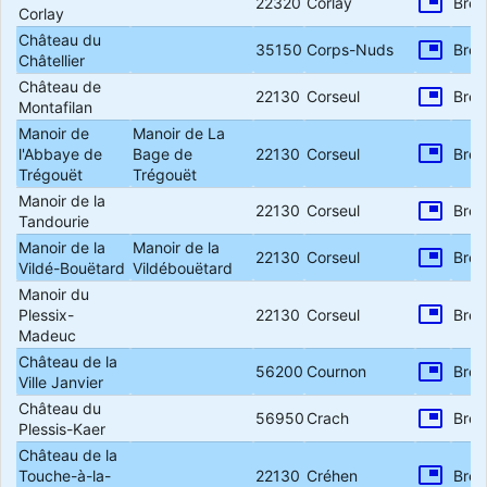
picture_in_picture
22320
Corlay
Bret
Corlay
Château du
picture_in_picture
35150
Corps-Nuds
Bret
Châtellier
Château de
picture_in_picture
22130
Corseul
Bret
Montafilan
Manoir de
Manoir de La
picture_in_picture
l'Abbaye de
Bage de
22130
Corseul
Bret
Trégouët
Trégouët
Manoir de la
picture_in_picture
22130
Corseul
Bret
Tandourie
Manoir de la
Manoir de la
picture_in_picture
22130
Corseul
Bret
Vildé-Bouëtard
Vildébouëtard
Manoir du
picture_in_picture
Plessix-
22130
Corseul
Bret
Madeuc
Château de la
picture_in_picture
56200
Cournon
Bret
Ville Janvier
Château du
picture_in_picture
56950
Crach
Bret
Plessis-Kaer
Château de la
picture_in_picture
Touche-à-la-
22130
Créhen
Bret