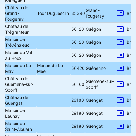
Kerléguen
Château de
Grand-
picture_in_picture
Grand-
Tour Duguesclin
35390
Bret
Fougeray
Fougeray
Château de
picture_in_picture
56120
Guégon
Bret
Trégranteur
Manoir de
picture_in_picture
56120
Guégon
Bret
Trévénaleuc
Manoir du Val
picture_in_picture
56120
Guégon
Bret
au Houx
Manoir de Le
Manoir de Le
picture_in_picture
56420
Guéhenno
Bret
May
Mée
Château de
Guémené-sur-
picture_in_picture
Guémené-sur-
56160
Bret
Scorff
Scorff
Château de
picture_in_picture
29180
Guengat
Bret
Guengat
Manoir de
picture_in_picture
29180
Guengat
Bret
Launay
Manoir de
picture_in_picture
29180
Guengat
Bret
Saint-Alouarn