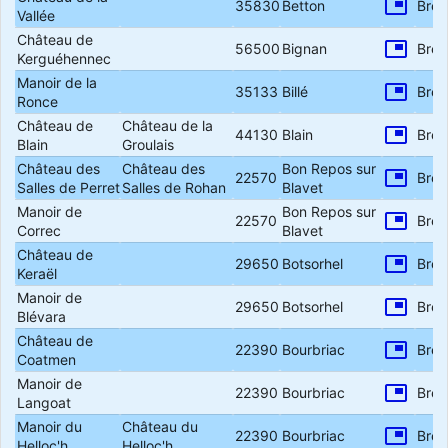
picture_in_picture
35830
Betton
Bret
Vallée
Château de
picture_in_picture
56500
Bignan
Bret
Kerguéhennec
Manoir de la
picture_in_picture
35133
Billé
Bret
Ronce
Château de
Château de la
picture_in_picture
44130
Blain
Bret
Blain
Groulais
Château des
Château des
Bon Repos sur
picture_in_picture
22570
Bret
Salles de Perret
Salles de Rohan
Blavet
Manoir de
Bon Repos sur
picture_in_picture
22570
Bret
Correc
Blavet
Château de
picture_in_picture
29650
Botsorhel
Bret
Keraël
Manoir de
picture_in_picture
29650
Botsorhel
Bret
Blévara
Château de
picture_in_picture
22390
Bourbriac
Bret
Coatmen
Manoir de
picture_in_picture
22390
Bourbriac
Bret
Langoat
Manoir du
Château du
picture_in_picture
22390
Bourbriac
Bret
Helloc'h
Helloc'h