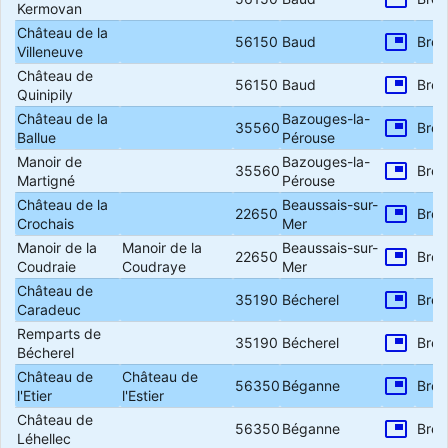
Kermovan
Château de la
picture_in_picture
56150
Baud
Bret
Villeneuve
Château de
picture_in_picture
56150
Baud
Bret
Quinipily
Château de la
Bazouges-la-
picture_in_picture
35560
Bret
Ballue
Pérouse
Manoir de
Bazouges-la-
picture_in_picture
35560
Bret
Martigné
Pérouse
Château de la
Beaussais-sur-
picture_in_picture
22650
Bret
Crochais
Mer
Manoir de la
Manoir de la
Beaussais-sur-
picture_in_picture
22650
Bret
Coudraie
Coudraye
Mer
Château de
picture_in_picture
35190
Bécherel
Bret
Caradeuc
Remparts de
picture_in_picture
35190
Bécherel
Bret
Bécherel
Château de
Château de
picture_in_picture
56350
Béganne
Bret
l'Etier
l'Estier
Château de
picture_in_picture
56350
Béganne
Bret
Léhellec