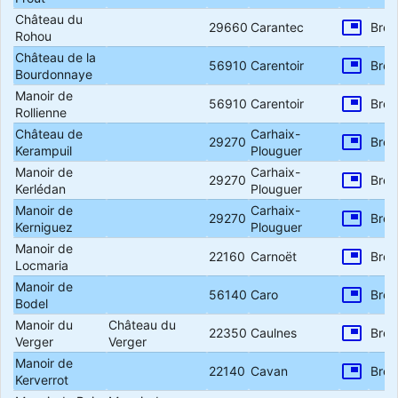
Château du
picture_in_picture
29660
Carantec
Bret
Rohou
Château de la
picture_in_picture
56910
Carentoir
Bret
Bourdonnaye
Manoir de
picture_in_picture
56910
Carentoir
Bret
Rollienne
Château de
Carhaix-
picture_in_picture
29270
Bret
Kerampuil
Plouguer
Manoir de
Carhaix-
picture_in_picture
29270
Bret
Kerlédan
Plouguer
Manoir de
Carhaix-
picture_in_picture
29270
Bret
Kerniguez
Plouguer
Manoir de
picture_in_picture
22160
Carnoët
Bret
Locmaria
Manoir de
picture_in_picture
56140
Caro
Bret
Bodel
Manoir du
Château du
picture_in_picture
22350
Caulnes
Bret
Verger
Verger
Manoir de
picture_in_picture
22140
Cavan
Bret
Kerverrot