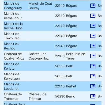
Manoir de
Manoir de Coat
picture_in_picture
22140
Bégard
Bret
Coatgouray
Gouray
Manoir de
picture_in_picture
22140
Bégard
Bret
Kernaudour
Manoir de la
picture_in_picture
22140
Bégard
Bret
Roche Huon
Manoir de
picture_in_picture
22140
Bégard
Bret
Trévourec
Manoir du
picture_in_picture
22140
Bégard
Bret
Réchou
Château de
Château de
Belle-Isle-en-
picture_in_picture
22810
Bret
Coat-an-Noz
Coat-en-Noz
Terre
Manoir de
picture_in_picture
56550
Belz
Bret
Kerlutu
Manoir de
picture_in_picture
56550
Belz
Bret
Keryargon
Manoir de
picture_in_picture
22140
Berhet
Bret
Léodanet
Château de
Château de
picture_in_picture
56230
Berric
Bret
Trémohar
Trémoar
Château de la