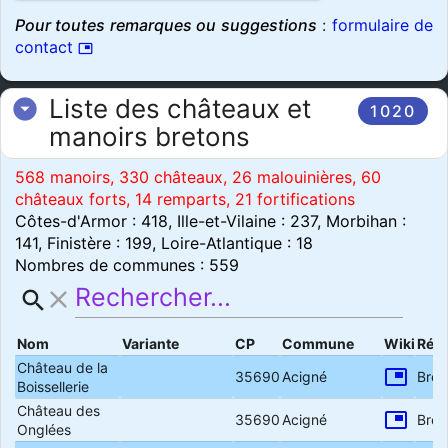
Pour toutes remarques ou suggestions
:
formulaire de
contact
picture_in_picture
Liste des châteaux et
arrow_drop_down_circle
1020
manoirs bretons
568 manoirs,
330 châteaux,
26 malouinières,
60
châteaux forts,
14 remparts,
21 fortifications
Côtes-d'Armor : 418,
Ille-et-Vilaine : 237,
Morbihan :
141,
Finistère : 199,
Loire-Atlantique : 18
Nombres de communes : 559
close
search
Nom
Variante
CP
Commune
Wiki
Rég
Château de la
picture_in_picture
35690
Acigné
Bret
Boissellerie
Château des
picture_in_picture
35690
Acigné
Bret
Onglées