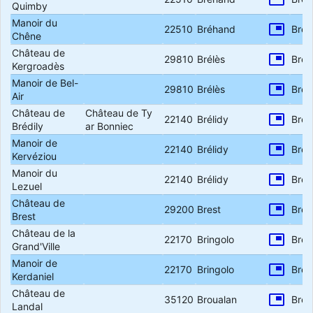
Quimby
Manoir du
picture_in_picture
22510
Bréhand
Bret
Chêne
Château de
picture_in_picture
29810
Brélès
Bret
Kergroadès
Manoir de Bel-
picture_in_picture
29810
Brélès
Bret
Air
Château de
Château de Ty
picture_in_picture
22140
Brélidy
Bret
Brédily
ar Bonniec
Manoir de
picture_in_picture
22140
Brélidy
Bret
Kervéziou
Manoir du
picture_in_picture
22140
Brélidy
Bret
Lezuel
Château de
picture_in_picture
29200
Brest
Bret
Brest
Château de la
picture_in_picture
22170
Bringolo
Bret
Grand'Ville
Manoir de
picture_in_picture
22170
Bringolo
Bret
Kerdaniel
Château de
picture_in_picture
35120
Broualan
Bret
Landal