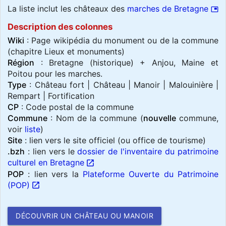
La liste inclut les châteaux des
marches de Bretagne
picture_in_picture
Description des colonnes
Wiki
: Page wikipédia du monument ou de la commune
(chapitre Lieux et monuments)
Région
: Bretagne (historique) + Anjou, Maine et
Poitou pour les marches.
Type
: Château fort | Château | Manoir | Malouinière |
Rempart | Fortification
CP
: Code postal de la commune
Commune
: Nom de la commune (
nouvelle
commune,
voir
liste
)
Site
: lien vers le site officiel (ou office de tourisme)
.bzh
: lien vers le
dossier de l'inventaire du patrimoine
culturel en Bretagne
open_in_new
POP
: lien vers la
Plateforme Ouverte du Patrimoine
(POP)
open_in_new
DÉCOUVRIR UN CHÂTEAU OU MANOIR