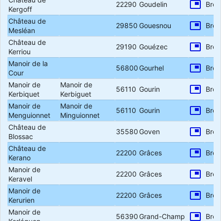
picture_in_picture
22290
Goudelin
Bret
Kergoff
Château de
picture_in_picture
29850
Gouesnou
Bret
Mesléan
Château de
picture_in_picture
29190
Gouézec
Bret
Kerriou
Manoir de la
picture_in_picture
56800
Gourhel
Bret
Cour
Manoir de
Manoir de
picture_in_picture
56110
Gourin
Bret
Kerbiquet
Kerbiguet
Manoir de
Manoir de
picture_in_picture
56110
Gourin
Bret
Menguionnet
Minguionnet
Château de
picture_in_picture
35580
Goven
Bret
Blossac
Château de
picture_in_picture
22200
Grâces
Bret
Kerano
Manoir de
picture_in_picture
22200
Grâces
Bret
Keravel
Manoir de
picture_in_picture
22200
Grâces
Bret
Kerurien
Manoir de
picture_in_picture
56390
Grand-Champ
Bret