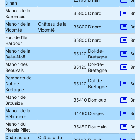
picture_in_picture
Dinan
Manoir de la
picture_in_picture
35800
Dinard
Bret
Baronnais
Manoir de la
Château de la
picture_in_picture
35800
Dinard
Bret
Vicomté
Vicomté
Fort de l'île
picture_in_picture
35800
Dinard
Bret
Harbour
Manoir de la
Dol-de-
picture_in_picture
35120
Bret
Belle-Noë
Bretagne
Manoir des
Dol-de-
picture_in_picture
35120
Bret
Beauvais
Bretagne
Remparts de
Dol-de-
picture_in_picture
Dol-de-
35120
Bret
Bretagne
Bretagne
Manoir de
picture_in_picture
35410
Domloup
Bret
Brouaize
Manoir de la
picture_in_picture
44480
Donges
Bret
Hélardière
Manoir du
picture_in_picture
35450
Dourdain
Bret
Plessis Pillet
Château de
Château de