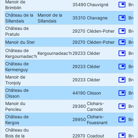
Manoir de
picture_in_picture
35490
Chauvigné
Bret
Brimblin
Château de la
Manoir de la
picture_in_picture
35310
Chavagne
Bret
Sillandais
Sillandais
Château de
picture_in_picture
29270
Cléden-Poher
Bret
Pratulo
picture_in_picture
Manoir du Ster
29270
Cléden-Poher
Bret
Château de
picture_in_picture
Kergournadeac'h
29233
Cléder
Bret
Kergournadec'h
Château de
picture_in_picture
29233
Cléder
Bret
Kermenguy
Manoir de
picture_in_picture
29233
Cléder
Bret
Tronjoly
Château de
picture_in_picture
44190
Clisson
Bret
Clisson
Manoir du
Clohars-
picture_in_picture
29360
Bret
Pencleu
Carnoët
Château de
Clohars-
picture_in_picture
29950
Bret
Kergos
Fouesnant
Château du
picture_in_picture
Bois de la
22970
Coadout
Bret