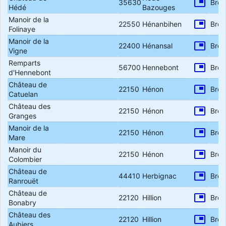
picture_in_picture
35630
Bret
Hédé
Bazouges
Manoir de la
picture_in_picture
22550
Hénanbihen
Bret
Folinaye
Manoir de la
picture_in_picture
22400
Hénansal
Bret
Vigne
Remparts
picture_in_picture
56700
Hennebont
Bret
d'Hennebont
Château de
picture_in_picture
22150
Hénon
Bret
Catuelan
Château des
picture_in_picture
22150
Hénon
Bret
Granges
Manoir de la
picture_in_picture
22150
Hénon
Bret
Mare
Manoir du
picture_in_picture
22150
Hénon
Bret
Colombier
Château de
picture_in_picture
44410
Herbignac
Bret
Ranrouët
Château de
picture_in_picture
22120
Hillion
Bret
Bonabry
Château des
picture_in_picture
22120
Hillion
Bret
Aubiers