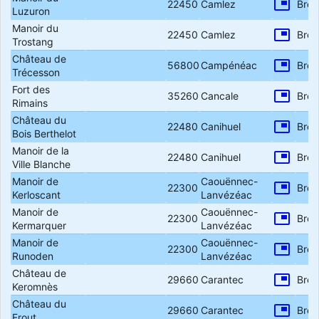
picture_in_picture
22450
Camlez
Bret
Luzuron
Manoir du
picture_in_picture
22450
Camlez
Bret
Trostang
Château de
picture_in_picture
56800
Campénéac
Bret
Trécesson
Fort des
picture_in_picture
35260
Cancale
Bret
Rimains
Château du
picture_in_picture
22480
Canihuel
Bret
Bois Berthelot
Manoir de la
picture_in_picture
22480
Canihuel
Bret
Ville Blanche
Manoir de
Caouënnec-
picture_in_picture
22300
Bret
Kerloscant
Lanvézéac
Manoir de
Caouënnec-
picture_in_picture
22300
Bret
Kermarquer
Lanvézéac
Manoir de
Caouënnec-
picture_in_picture
22300
Bret
Runoden
Lanvézéac
Château de
picture_in_picture
29660
Carantec
Bret
Keromnès
Château du
picture_in_picture
29660
Carantec
Bret
Frout