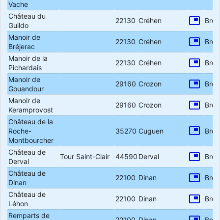
Vache
Château du
picture_in_picture
22130
Créhen
Bret
Guildo
Manoir de
picture_in_picture
22130
Créhen
Bret
Bréjerac
Manoir de la
picture_in_picture
22130
Créhen
Bret
Pichardais
Manoir de
picture_in_picture
29160
Crozon
Bret
Gouandour
Manoir de
picture_in_picture
29160
Crozon
Bret
Keramprovost
Château de la
picture_in_picture
Roche-
35270
Cuguen
Bret
Montbourcher
Château de
picture_in_picture
Tour Saint-Clair
44590
Derval
Bret
Derval
Château de
picture_in_picture
22100
Dinan
Bret
Dinan
Château de
picture_in_picture
22100
Dinan
Bret
Léhon
Remparts de
22100
Dinan
Bret