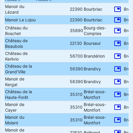
Manoir du
picture_in_picture
22390
Bourbriac
Bret
Lézard
picture_in_picture
Manoir Le Lojou
22390
Bourbriac
Bret
Château du
Bourg-des-
picture_in_picture
35890
Bret
Boschet
Comptes
Château de
picture_in_picture
22130
Bourseul
Bret
Beaubois
Château de
picture_in_picture
56700
Brandérion
Bret
Kerlivio
Château de la
picture_in_picture
56390
Brandivy
Bret
Grand'Ville
Manoir de
picture_in_picture
56390
Brandivy
Bret
Kergal
Château de la
Bréal-sous-
picture_in_picture
35310
Bret
Haute-Forêt
Montfort
Manoir de
Bréal-sous-
picture_in_picture
35310
Bret
Cayer
Montfort
Manoir du
Bréal-sous-
picture_in_picture
35310
Bret
Molant
Montfort
Manoir de
picture_in_picture
22510
Bréhand
Bret