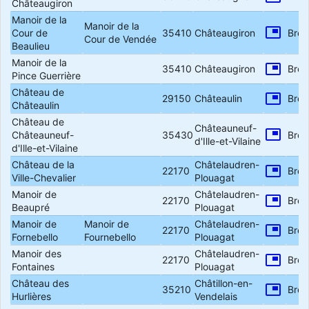
Châteaugiron
Manoir de la
Manoir de la
picture_in_picture
Cour de
35410
Châteaugiron
Bret
Cour de Vendée
Beaulieu
Manoir de la
picture_in_picture
35410
Châteaugiron
Bret
Pince Guerrière
Château de
picture_in_picture
29150
Châteaulin
Bret
Châteaulin
Château de
Châteauneuf-
picture_in_picture
Châteauneuf-
35430
Bret
d'Ille-et-Vilaine
d'Ille-et-Vilaine
Château de la
Châtelaudren-
picture_in_picture
22170
Bret
Ville-Chevalier
Plouagat
Manoir de
Châtelaudren-
picture_in_picture
22170
Bret
Beaupré
Plouagat
Manoir de
Manoir de
Châtelaudren-
picture_in_picture
22170
Bret
Fornebello
Fournebello
Plouagat
Manoir des
Châtelaudren-
picture_in_picture
22170
Bret
Fontaines
Plouagat
Château des
Châtillon-en-
picture_in_picture
35210
Bret
Hurlières
Vendelais