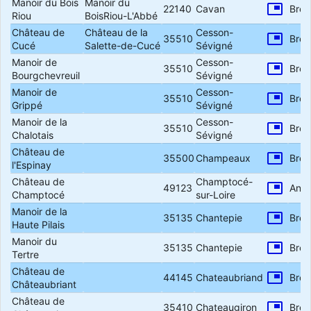
Manoir du Bois
Manoir du
picture_in_picture
22140
Cavan
Bret
Riou
BoisRiou-L'Abbé
Château de
Château de la
Cesson-
picture_in_picture
35510
Bret
Cucé
Salette-de-Cucé
Sévigné
Manoir de
Cesson-
picture_in_picture
35510
Bret
Bourgchevreuil
Sévigné
Manoir de
Cesson-
picture_in_picture
35510
Bret
Grippé
Sévigné
Manoir de la
Cesson-
picture_in_picture
35510
Bret
Chalotais
Sévigné
Château de
picture_in_picture
35500
Champeaux
Bret
l'Espinay
Château de
Champtocé-
picture_in_picture
49123
Anjo
Champtocé
sur-Loire
Manoir de la
picture_in_picture
35135
Chantepie
Bret
Haute Pilais
Manoir du
picture_in_picture
35135
Chantepie
Bret
Tertre
Château de
picture_in_picture
44145
Chateaubriand
Bret
Châteaubriant
Château de
picture_in_picture
35410
Chateaugiron
Bret