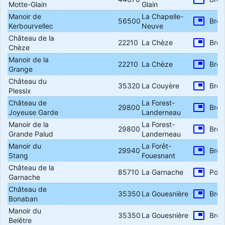
Motte-Glain
Glain
Manoir de
La Chapelle-
picture_in_picture
56500
Bret
Kerbourvellec
Neuve
Château de la
picture_in_picture
22210
La Chèze
Bret
Chèze
Manoir de la
picture_in_picture
22210
La Chèze
Bret
Grange
Château du
picture_in_picture
35320
La Couyère
Bret
Plessix
Château de
La Forest-
picture_in_picture
29800
Bret
Joyeuse Garde
Landerneau
Manoir de la
La Forest-
picture_in_picture
29800
Bret
Grande Palud
Landerneau
Manoir du
La Forêt-
picture_in_picture
29940
Bret
Stang
Fouesnant
Château de la
picture_in_picture
85710
La Garnache
Poit
Garnache
Château de
picture_in_picture
35350
La Gouesnière
Bret
Bonaban
Manoir du
picture_in_picture
35350
La Gouesnière
Bret
Belêtre