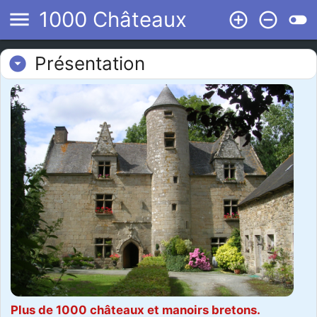
menu
1000 Châteaux
add_circle_outline
remove_circle_outline
toggle_off
Présentation
arrow_drop_down_circle
Plus de 1000 châteaux et manoirs bretons.