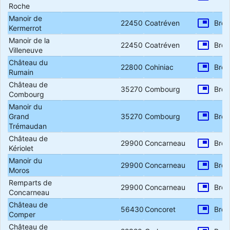
Roche
Manoir de
picture_in_picture
22450
Coatréven
Bret
Kermerrot
Manoir de la
picture_in_picture
22450
Coatréven
Bret
Villeneuve
Château du
picture_in_picture
22800
Cohiniac
Bret
Rumain
Château de
picture_in_picture
35270
Combourg
Bret
Combourg
Manoir du
picture_in_picture
Grand
35270
Combourg
Bret
Trémaudan
Château de
picture_in_picture
29900
Concarneau
Bret
Kériolet
Manoir du
picture_in_picture
29900
Concarneau
Bret
Moros
Remparts de
picture_in_picture
29900
Concarneau
Bret
Concarneau
Château de
picture_in_picture
56430
Concoret
Bret
Comper
Château de