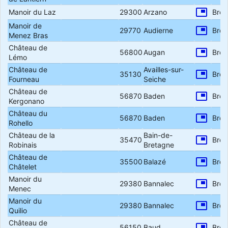
picture_in_picture
Manoir du Laz
29300
Arzano
Bret
Manoir de
picture_in_picture
29770
Audierne
Bret
Menez Bras
Château de
picture_in_picture
56800
Augan
Bret
Lémo
Château de
Availles-sur-
picture_in_picture
35130
Bret
Fourneau
Seiche
Château de
picture_in_picture
56870
Baden
Bret
Kergonano
Château du
picture_in_picture
56870
Baden
Bret
Rohello
Château de la
Bain-de-
picture_in_picture
35470
Bret
Robinais
Bretagne
Château de
picture_in_picture
35500
Balazé
Bret
Châtelet
Manoir du
picture_in_picture
29380
Bannalec
Bret
Menec
Manoir du
picture_in_picture
29380
Bannalec
Bret
Quilio
Château de
picture_in_picture
56150
Baud
Bret