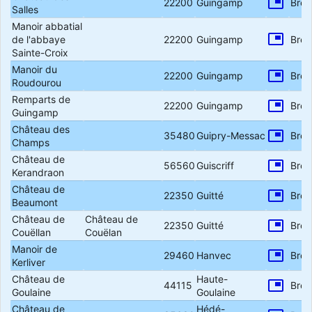
picture_in_picture
22200
Guingamp
Bret
Salles
Manoir abbatial
picture_in_picture
de l'abbaye
22200
Guingamp
Bret
Sainte-Croix
Manoir du
picture_in_picture
22200
Guingamp
Bret
Roudourou
Remparts de
picture_in_picture
22200
Guingamp
Bret
Guingamp
Château des
picture_in_picture
35480
Guipry-Messac
Bret
Champs
Château de
picture_in_picture
56560
Guiscriff
Bret
Kerandraon
Château de
picture_in_picture
22350
Guitté
Bret
Beaumont
Château de
Château de
picture_in_picture
22350
Guitté
Bret
Couëllan
Couëlan
Manoir de
picture_in_picture
29460
Hanvec
Bret
Kerliver
Château de
Haute-
picture_in_picture
44115
Bret
Goulaine
Goulaine
Château de
Hédé-