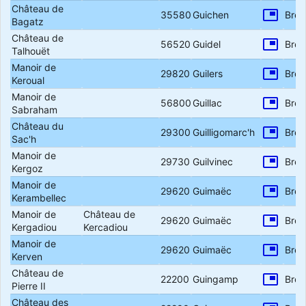
Château de
picture_in_picture
35580
Guichen
Bret
Bagatz
Château de
picture_in_picture
56520
Guidel
Bret
Talhouët
Manoir de
picture_in_picture
29820
Guilers
Bret
Keroual
Manoir de
picture_in_picture
56800
Guillac
Bret
Sabraham
Château du
picture_in_picture
29300
Guilligomarc'h
Bret
Sac'h
Manoir de
picture_in_picture
29730
Guilvinec
Bret
Kergoz
Manoir de
picture_in_picture
29620
Guimaëc
Bret
Kerambellec
Manoir de
Château de
picture_in_picture
29620
Guimaëc
Bret
Kergadiou
Kercadiou
Manoir de
picture_in_picture
29620
Guimaëc
Bret
Kerven
Château de
picture_in_picture
22200
Guingamp
Bret
Pierre II
Château des