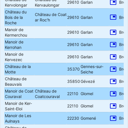
picture_in_picture
29610
Garlan
Bret
Kervolongar
Kervaulongar
Château du
Château de Coat
picture_in_picture
Bois de la
29610
Garlan
Bret
ar Roc'h
Roche
Manoir de
picture_in_picture
29610
Garlan
Bret
Kermerchou
Manoir de
picture_in_picture
29610
Garlan
Bret
Kerrohan
Manoir de
picture_in_picture
29610
Garlan
Bret
Kervezec
Château de la
Gennes-sur-
picture_in_picture
35370
Bret
Motte
Seiche
Château de
picture_in_picture
35850
Gévezé
Bret
Beauvais
Manoir de Coat
Château de
picture_in_picture
22110
Glomel
Bret
Couraval
Coatcouraval
Manoir de Ker-
picture_in_picture
22110
Glomel
Bret
Saint-Eloi
Manoir de Les
picture_in_picture
22230
Gomené
Bret
Aulnays
Château de