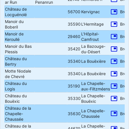
ar Run
Penanrun
Château de
picture_in_picture
56700
Kervignac
Bret
Locguénolé
Manoir du
picture_in_picture
35590
L'Hermitage
Bret
Boberil
Manoir de
L'Hôpital-
picture_in_picture
29460
Bret
Keroullé
Camfrout
Manoir du Bas
La Bazouge-
picture_in_picture
35420
Bret
Plessis
du-Désert
Château du
picture_in_picture
35340
La Bouëxière
Bret
Bertry
Motte féodale
picture_in_picture
35340
La Bouëxière
Bret
de Chevré
Château du
La Chapelle-
picture_in_picture
35190
Bret
Logis
aux-Filtzméens
Château du
La Chapelle-
picture_in_picture
35330
Bret
Bouëxic
Bouëxic
Château de la
La Chapelle-
picture_in_picture
Chapelle-
35630
Bret
Chaussée
Chaussée
Château de la
La Chapelle-
picture_in_picture
44670
Bret