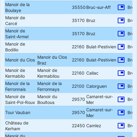
Manoir de la
picture_in_picture
35550
Bruc-sur-Aff
Bret
Boulaye
Manoir de
picture_in_picture
35170
Bruz
Bret
Carcé
Manoir de
picture_in_picture
35170
Bruz
Bret
Saint-Armel
Manoir de
picture_in_picture
22160
Bulat-Pestivien
Bret
Bodilio
Manoir du Clos
picture_in_picture
Manoir du Clos
22160
Bulat-Pestivien
Bret
Braz
Manoir de
Manoir de
picture_in_picture
22160
Callac
Bret
Kermabilo
Kermabilou
Manoir de la
Manoir de la
picture_in_picture
22100
Calorguen
Bret
Ferronnais
Ferronnays
Manoir de
Manoir du
Camaret-sur-
picture_in_picture
29570
Bret
Saint-Pol-Roux
Boultous
Mer
Camaret-sur-
picture_in_picture
Tour Vauban
29570
Bret
Mer
Château de
picture_in_picture
22450
Camlez
Bret
Kerham
Manoir du